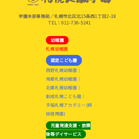
学園本部事務局／札幌市北区北15条西1丁目2-18
TEL：011-736-5241
幼稚園
札幌幼稚園
認定こども園
西野札幌幼稚園
｜
南郷札幌幼稚園
｜
北郷札幌幼稚園
｜
創成札幌こども園
｜
手稲札幌アカデミー(姉
妹提携園)
児童発達支援・放課
後等デイサービス