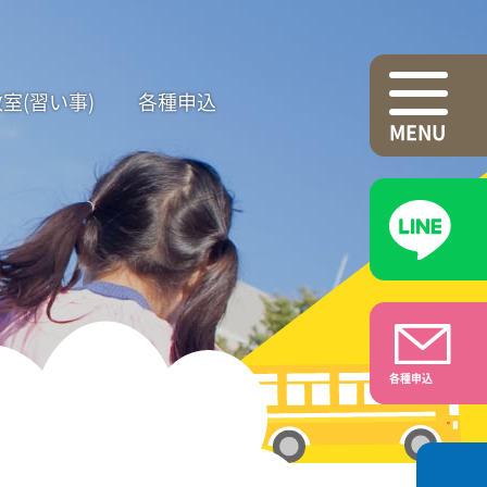
室(習い事)
各種申込
各種申込