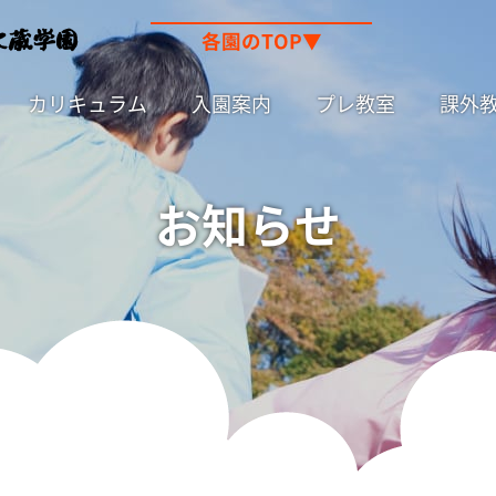
各園のTOP▼
カリキュラム
入園案内
プレ教室
課外教
お知らせ