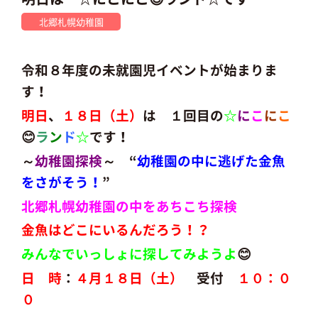
北郷札幌幼稚園
令和８年度の未就園児イベントが始まりま
す！
明日
、
１８日（土）
は １回目の
☆
に
こ
に
こ
😊
ラ
ン
ド
☆
です！
～
幼稚園探検
～
“
幼稚園の中に逃げた金魚
をさがそう！
”
北郷札幌幼稚園の中をあちこち探検
金魚はどこにいるんだろう！？
みんなでいっしょに探してみようよ
😊
日 時
：
４月１８日（土）
受付
１０：０
０