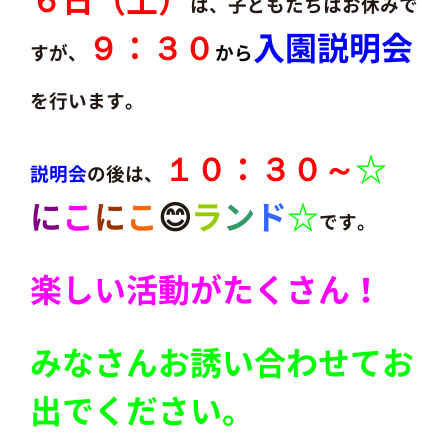
は、子どもたちはお休みで
９：３０
入園説明会
すが、
から
を行います。
１０：３０～
☆
説明会
の後は、
に
こ
に
こ
😊
ラ
ン
ド
☆
です。
楽しい活動がたくさん！
みなさんお誘い合わせてお
出でください。