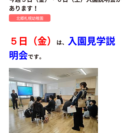
あります！
北郷札幌幼稚園
５日（金）
入園見学説
は、
明会
です。