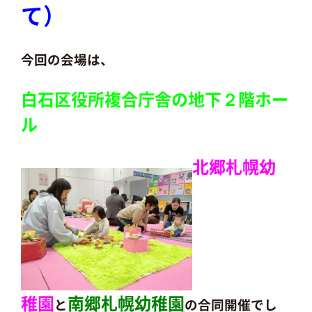
て）
今回の会場は、
白石区役所複合庁舎の地下２階ホー
ル
北郷札幌幼
稚園
南郷札幌幼稚園
と
の合同開催でし