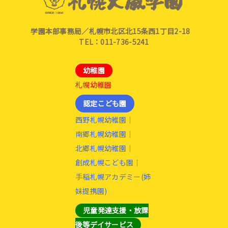
学園本部事務局／札幌市北区北15条西1丁目2-18
TEL：011-736-5241
幼稚園
札幌幼稚園
認定こども園
西野札幌幼稚園
｜
南郷札幌幼稚園
｜
北郷札幌幼稚園
｜
創成札幌こども園
｜
手稲札幌アカデミー(姉
妹提携園)
児童発達支援・放課
後等デイサービス