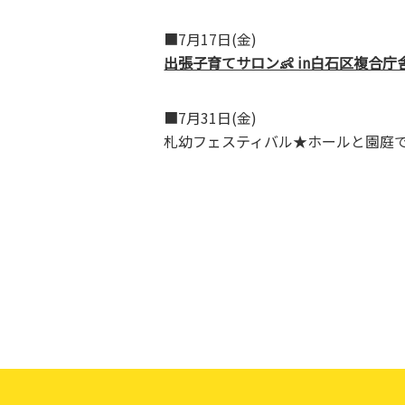
■7月17日(金)
出張子育てサロン👶 in白石区複合庁
■7月31日(金)
札幼フェスティバル★ホールと園庭