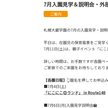
7月入園見学＆説明会・外
ご案内
札幌大蔵学園の7月の入園見学・説明
平日は、在園児の保育風景をご見学
7月11日(土)は、親子イベント「
詳しい時間は、お手数ですが各園ペ
ご家族でのご来園をお待ちしており
【各園日程】
👆園名を押してお申込
■7月4日(土)
「にこにこ😊ランド」 in Route148
■7月6日(月)入園見学説明会🏫